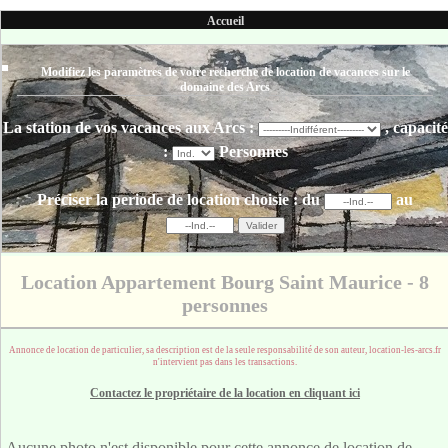
Accueil
Modifiez les paramètres de votre recherche de location de vacances sur le
domaine des Arcs
La station de vos vacances aux Arcs :
, capacité
:
Personnes
Préciser la periode de location choisie :
du
au
Location Appartement Bourg Saint Maurice - 8
personnes
Annonce de location de particulier, sa description est de la seule responsabilité de son auteur, location-les-arcs.fr
n'intervient pas dans les transactions.
Contactez le propriétaire de la location en cliquant ici
Aucune photo n'est disponible pour cette annonce de location de